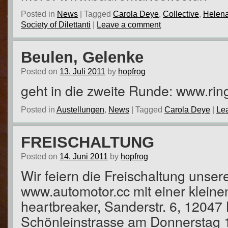
Posted in
News
|
Tagged
Carola Deye
,
Collective
,
Helen
Society of Dilettanti
|
Leave a comment
Beulen, Gelenke
Posted on
13. Juli 2011
by
hopfrog
geht in die zweite Runde: www.rin
Posted in
Austellungen
,
News
|
Tagged
Carola Deye
|
Le
FREISCHALTUNG
Posted on
14. Juni 2011
by
hopfrog
Wir feiern die Freischaltung unser
www.automotor.cc mit einer kleine
heartbreaker, Sanderstr. 6, 12047
Schönleinstrasse am Donnerstag 1